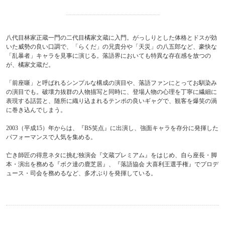
八代目林家正蔵一門の二代目橘家文蔵に入門。がっしりとした体格とドスが効
いた威勢の良い口調で、「らくだ」の兄貴分や「天災」の八五郎など、豪快な
「乱暴者」キャラを見事に演じる。落語界においても特異な存在感を放つの
が、橘家文蔵だ。
「前座噺」と呼ばれるシンプルな構成の演目や、落語ファンにとってお馴染み
の演目でも。破壊力抜群の人物描写と同時に、登場人物の心理を丁寧に繊細に
表現する話芸と、随所に織り込まれるテンポの良いギャグで、観客を爆笑の渦
に巻き込んでしまう。
2003（平成15）年からは、『BS笑点』に出演し、強面キャラを存分に発揮した
パフォーマンスで人気を集める。
亡き師匠の得意ネタに挑む独演会『文蔵プレミアム』をはじめ、自ら座長・脚
本・演出を務める『ボク達の鹿芝居』、『落語協会 大喜利王選手権』でプロデ
ュース・司会を務めるなど、多才ぶりを発揮している。