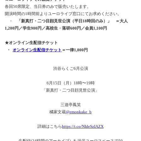
各回50席限定、当日券のみで販売いたします。
開演時間の1時間前よりユーロライブ窓口にてお求めください。
・
「新真打・二つ目顔見世公演（平日18時回のみ）」
＝大人
1,200円／学生900円／高校生・落研600円／会員1,100円
★オンライン生配信チケット
・
オンライン生配信チケット
＝一律1,000円
渋谷らくご6月公演
6月15日（月）18時〜19時
「新真打・二つ目顔見世公演」
三遊亭鳳笑
橘家文蔵
@emonkake_b
詳細はこちら
https://t.co/NIdeSzIAZX
生配信(24時間のアーカイブ）& 渋谷ユーロスペースで50